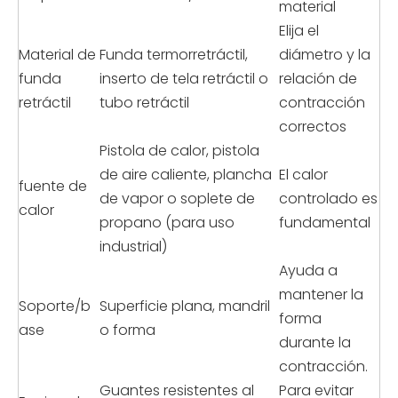
material
Elija el
Material de
Funda termorretráctil,
diámetro y la
funda
inserto de tela retráctil o
relación de
retráctil
tubo retráctil
contracción
correctos
Pistola de calor, pistola
de aire caliente, plancha
El calor
fuente de
de vapor o soplete de
controlado es
calor
propano (para uso
fundamental
industrial)
Ayuda a
mantener la
Soporte/b
Superficie plana, mandril
forma
ase
o forma
durante la
contracción.
Guantes resistentes al
Para evitar