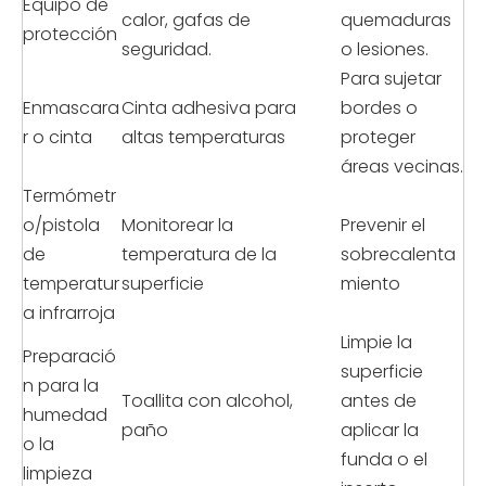
Equipo de
calor, gafas de
quemaduras
protección
seguridad.
o lesiones.
Para sujetar
Enmascara
Cinta adhesiva para
bordes o
r o cinta
altas temperaturas
proteger
áreas vecinas.
Termómetr
o/pistola
Monitorear la
Prevenir el
de
temperatura de la
sobrecalenta
temperatur
superficie
miento
a infrarroja
Limpie la
Preparació
superficie
n para la
Toallita con alcohol,
antes de
humedad
paño
aplicar la
o la
funda o el
limpieza