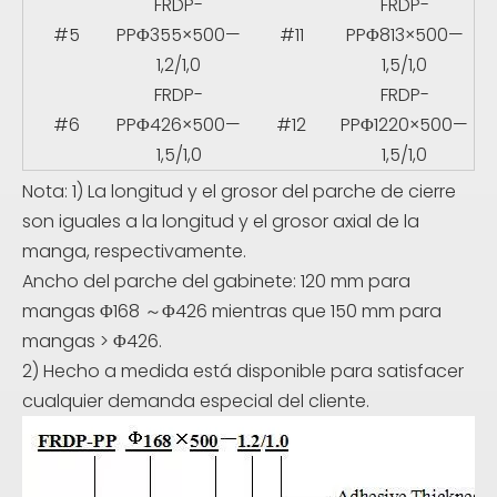
FRDP-
FRDP-
#5
PPΦ355×500—
#11
PPΦ813×500—
1,2/1,0
1,5/1,0
FRDP-
FRDP-
#6
PPΦ426×500—
#12
PPΦ1220×500—
1,5/1,0
1,5/1,0
Nota: 1) La longitud y el grosor del parche de cierre
son iguales a la longitud y el grosor axial de la
manga, respectivamente.
Ancho del parche del gabinete: 120 mm para
mangas Φ168 ～Φ426 mientras que 150 mm para
mangas > Φ426.
2) Hecho a medida está disponible para satisfacer
cualquier demanda especial del cliente.