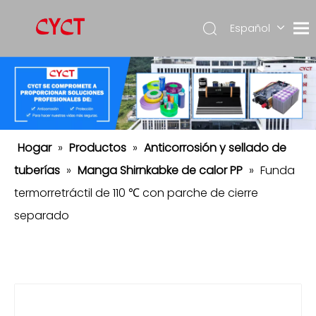
Español
简体中
文
English
Hogar
»
Productos
»
Anticorrosión y sellado de
tuberías
»
Manga Shirnkabke de calor PP
»
Funda
termorretráctil de 110 ℃ con parche de cierre
separado