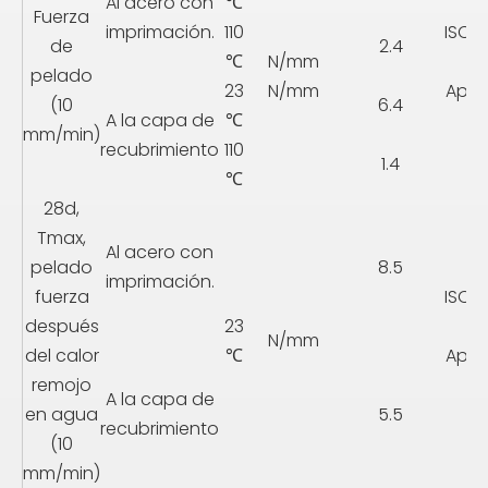
Al acero con
℃
Fuerza
imprimación.
110
ISO2
de
2.4
℃
N/mm
pelado
23
N/mm
Apén
(10
6.4
A la capa de
℃
mm/min)
recubrimiento
110
1.4
℃
28d,
Tmax,
Al acero con
pelado
8.5
imprimación.
fuerza
ISO2
después
23
N/mm
del calor
℃
Apén
remojo
I
A la capa de
en agua
5.5
recubrimiento
(10
mm/min)