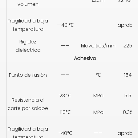
——
Ω.cm
≥2*10^16
volumen
Fragilidad a baja
—40 ℃
aprobar
temperatura
Rigidez
——
kilovoltios/mm
≥25
dieléctrica
Adhesivo
Punto de fusión
——
℃
154
23 ℃
MPa
5.5
Resistencia al
corte por solape
110℃
MPa
0.35
Fragilidad a baja
-40℃
——
aprobar
temperatura