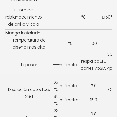
Punto de
reblandecimiento
——
℃
≥150℃
de anillo y bola
Manga instalada
Temperatura de
——
℃
100
—
diseño más alta
ISO2
respaldo≥1.0
Espesor
——
milímetros
adhesivo≥1.5
Apén
23
milímetros
7.0
Disolución catódica,
℃
ISO2
28d
95
milímetros
15.0
℃
23
9.8